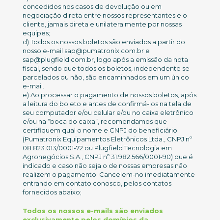
concedidos nos casos de devolução ou em
negociação direta entre nossos representantes e o
cliente, jamais direta e unilateralmente por nossas
equipes;
d) Todos os nossos boletos são enviados a partir do
nosso e-mail sap@pumatronix.com.br e
sap@plugfield.com.br, logo após a emissão da nota
fiscal, sendo que todos os boletos, independente se
parcelados ou não, são encaminhados em um único
e-mail.
e) Ao processar o pagamento de nossos boletos, após
a leitura do boleto e antes de confirmá-los na tela de
seu computador e/ou celular e/ou no caixa eletrônico
e/ou na “boca do caixa”, recomendamos que
certifiquem qual o nome e CNPJ do beneficiário
(Pumatronix Equipamentos Eletrônicos Ltda., CNPJ nº
08.823.013/0001-72 ou Plugfield Tecnologia em
Agronegócios S.A., CNPJ nº 31.982.566/0001-90) que é
indicado e caso não seja o de nossas empresas não
realizem o pagamento. Cancelem-no imediatamente
entrando em contato conosco, pelos contatos
fornecidos abaixo;
Todos os nossos e-mails são enviados
exclusivamente pelos domínios da