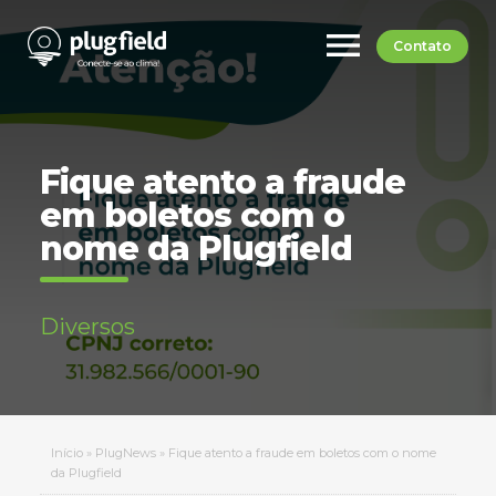
menu
Contato
Fique atento a fraude
em boletos com o
nome da Plugfield
Diversos
Início
»
PlugNews
»
Fique atento a fraude em boletos com o nome
da Plugfield