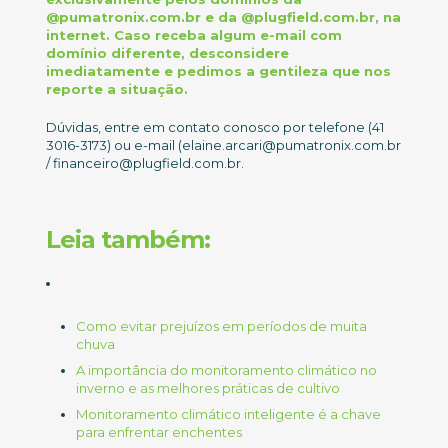
@pumatronix.com.br e da @plugfield.com.br, na
internet. Caso receba algum e-mail com
domínio diferente, desconsidere
imediatamente e pedimos a gentileza que nos
reporte a situação.
Dúvidas, entre em contato conosco por telefone (41
3016-3173) ou e-mail (elaine.arcari@pumatronix.com.br
/ financeiro@plugfield.com.br.
Leia também:
Como evitar prejuízos em períodos de muita
chuva
A importância do monitoramento climático no
inverno e as melhores práticas de cultivo
Monitoramento climático inteligente é a chave
para enfrentar enchentes