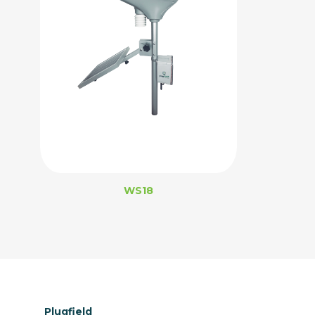
WS18
Plugfield