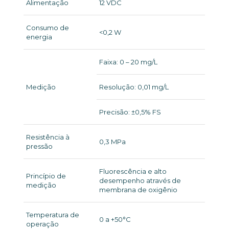
Alimentação
12 VDC
Consumo de
<0,2 W
energia
Faixa: 0 – 20 mg/L
Medição
Resolução: 0,01 mg/L
Precisão: ±0,5% FS
Resistência à
0,3 MPa
pressão
Fluorescência e alto
Princípio de
desempenho através de
medição
membrana de oxigênio
Temperatura de
0 a +50°C
operação