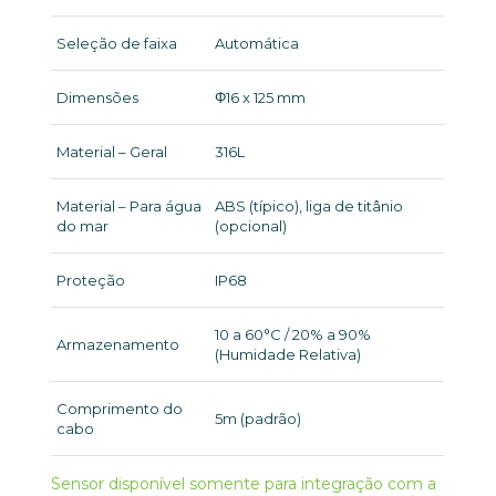
Seleção de faixa
Automática
Dimensões
Φ16 x 125 mm
Material – Geral
316L
Material – Para água
ABS (típico), liga de titânio
do mar
(opcional)
Proteção
IP68
10 a 60°C / 20% a 90%
Armazenamento
(Humidade Relativa)
Comprimento do
5m (padrão)
cabo
Sensor disponível somente para integração com a