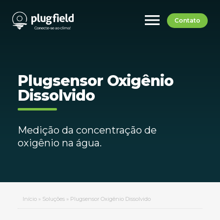
menu
Contato
Plugsensor Oxigênio
Dissolvido
Medição da concentração de
oxigênio na água.
Início
»
Soluções
»
Plugsensor Oxigênio Dissolvido