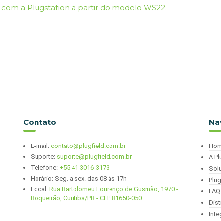
 com a Plugstation a partir do modelo WS22.
Contato
Na
E-mail:
contato@plugfield.com.br
Ho
Suporte:
suporte@plugfield.com.br
A Pl
Telefone:
+55 41 3016-3173
Sol
Horário: Seg. a sex. das 08 às 17h
Plu
Local:
Rua Bartolomeu Lourenço de Gusmão, 1970 -
FAQ
Boqueirão, Curitiba/PR - CEP 81650-050
Dist
Int