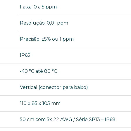
Faixa: 0 a 5 ppm
Resolução: 0,01 ppm
Precisão: ±5% ou 1 ppm
IP65
-40 °C até 80 °C
Vertical (conector para baixo)
110 x 85 x 105 mm
50 cm com 5x 22 AWG / Série SP13 – IP68