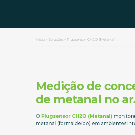
Início
»
Soluções
»
Plugsensor CH2O (Metanal)
Medição de conc
de metanal no ar
O
Plugsensor CH2O (Metanal)
monitora
metanal (formaldeído) em ambientes inte