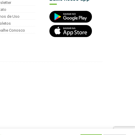
sletter
tato
mos de Uso
oletos
balhe Conosco