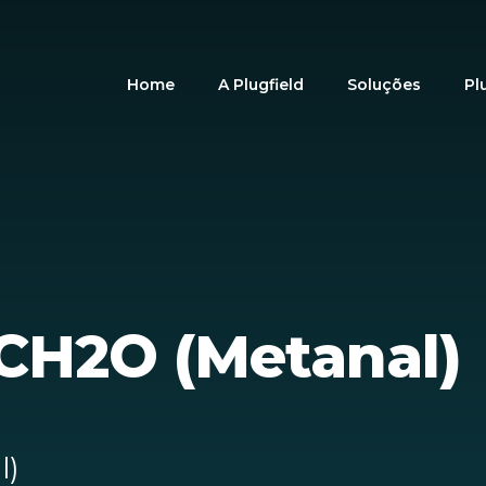
Home
A Plugfield
Soluções
Pl
CH2O (Metanal)
l)