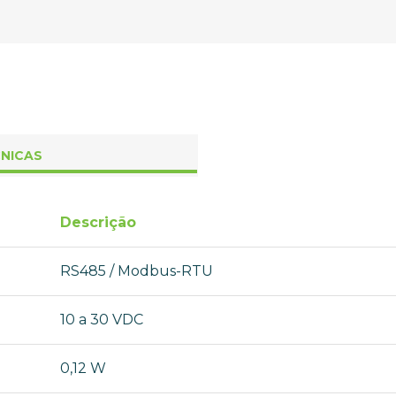
CNICAS
Descrição
RS485 / Modbus-RTU
10 a 30 VDC
0,12 W