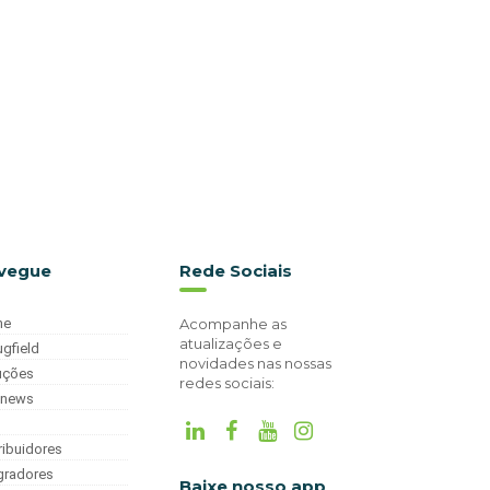
vegue
Rede Sociais
me
Acompanhe as
atualizações e
ugfield
novidades nas nossas
uções
redes sociais:
gnews
ribuidores
egradores
Baixe nosso app