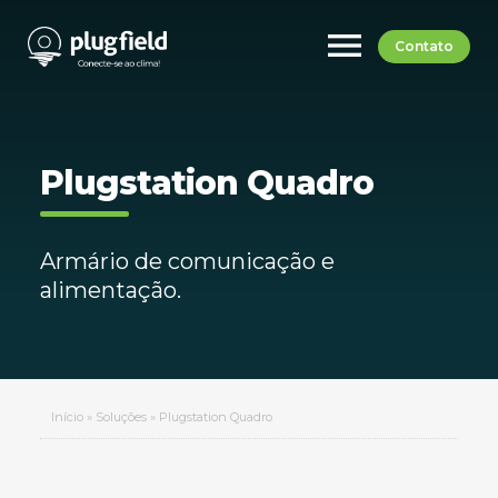
menu
Contato
Plugstation Quadro
Armário de comunicação e
alimentação.
Início
»
Soluções
»
Plugstation Quadro