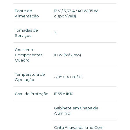
Fonte de
12 V / 3,33 A / 40 W (15 W
Alimentação
disponíveis)
Tomadas de
3
Serviços
Consumo
Componentes
10 W (Máximo)
Quadro
Temperatura de
-20° C a +60° C
Operação
Grau de Proteção
IP65 e IK10
Gabinete em Chapa de
Alumínio
Cinta Antivandalismo Com